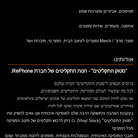
פטיפונים, אביזרים ומערכות שמע
אחסנה, מעמדים, שידות ומזנונים
מוצרי מרצ׳ / Merch ומוצרים לעיצוב הבית, חפצי נוי, מזכרות ועוד
אודותינו
"סטוק התקליטים" - חנות התקליטים של חברת RePhone.
”
”
ברוכים
הבאים
ל
סטוק
התקליטים
הבית
שלכם
.
,
לכל
מה
שקשור
לעולם
המוזיקה
התקליטים
והפטיפונים
אנו
גאים
להיות
המקום
שבו
תמצאו
תקליטים
של
אמנים
ישראלים
ובינלאומיים
.
במחירים
אטרקטיביים
ועם
שירות
איכותי
ואישי
לכל
לקוח
בעקבות האהבה והתשוקה הרבה שלנו למוסיקה איכותית אנו גאים להשיק את
״סטוק התקליטים״
(Vinyl Stock)
, בו ניתן לרכוש תקליטים של מיטב המוזיקה
מכל הזמנים!
חובבי המוסיקה האיכותית, הנוסטלגית והנצחית, מוזמנים ליהנות ממבחר עצום