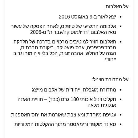
על האלבום:
יצא לאור ב-9 באוגוסט 2016
אלבומה התשיעי של טיפקס, לאחר הפסקה של עשור
מאז האלבום “רדיו/מוסיקה/עברית” מ-2006
האלבום חוזר למוטיבים מרכזיים בדרכה של הלהקה:
מרכז־פריפריה, ערס-פואטיקה, ביקורת חברתית,
הגנה על החלש, אהבה זוגית, הכל בליווי הומור וגרוב
ייחודי
על מהדורת הויניל:
מהדורה מוגבלת וייחודית של אלבום מייצג
תקליט ויניל איכותי 180 גרם (כבד) – חוויית האזנה
אנלוגית מלאה
עטיפה מיוחדת ומעוצבת שאורמת את יחס האספנות
סאונד מוקפד ורימאסטר מתוך ההקלטות המקוריות