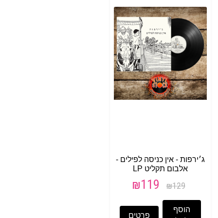
ג׳ירפות - אין כניסה לפילים -
אלבום תקליט LP
₪
119
₪
129
הוסף
פרטים