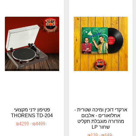
ארקדי דוכין ומיכה שטרית -
פטיפון ידני מקצועי
אחלזאורים - אלבום
THORENS TD-204
מהדורה מוגבלת תקליט
₪
4299
₪
4499
שחור LP
₪
139
₪
149