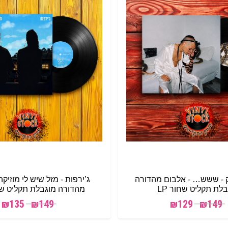
ק - ששש… - אלבום מהדורה
ג’ירפות - מזל שיש לי מוזיקה
לת תקליט שחור LP
מהדורה מוגבלת תקליט שחו
₪
135
₪
149
₪
129
₪
149