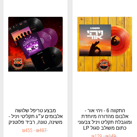
התקווה 6 - ויהי אור -
מבצע טריפל שלושה
אלבום מהדורה מיוחדת
אלבומים ע״ג תקליטי ויניל -
ומוגבלת תקליט ויניל צבעוני
משינה, טונה, רביד פלוטניק
כתום משולב סגול LP
₪
455
₪
487
₪
129
₪
149