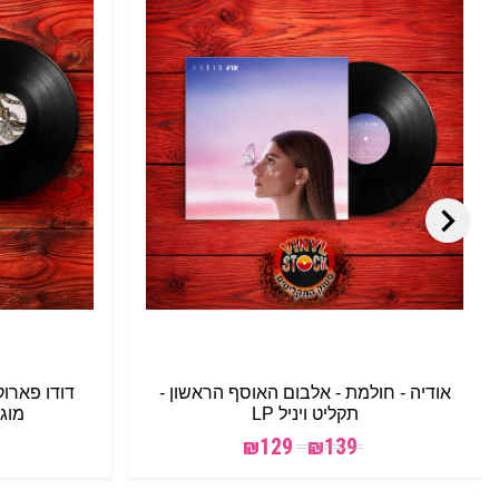
אודיה - חולמת - אלבום האוסף הראשון -
דודו פארו
תקליט ויניל LP
מוגב
₪
129
₪
139