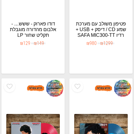
פטיפון משולב עם מערכת
דודו פארוק - ששש… -
שמע CD / דיסק + USB +
אלבום מהדורה מוגבלת
רדיו SAFA MIC300-TT
תקליט שחור LP
₪
129
₪
149
₪
980
₪
1299