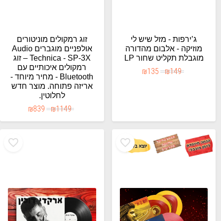
ג’ירפות - מזל שיש לי
‎זוג רמקולים מוניטורים
מוזיקה - אלבום מהדורה
אולפניים מוגברים Audio
מוגבלת תקליט שחור LP
Technica - SP-3X – זוג
רמקולים איכותיים עם
₪
135
₪
149
Bluetooth - מחיר מיוחד -
אריזה פתוחה. מוצר חדש
לחלוטין.
₪
839
₪
1149