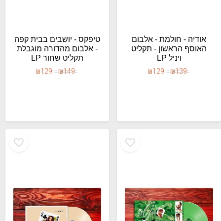
אודיה - חולמת - אלבום
טיפקס - יושבים בבית קפה
האוסף הראשון - תקליט
- אלבום מהדורה מוגבלת
ויניל LP
תקליט שחור LP
₪
129
₪
149
₪
129
₪
139