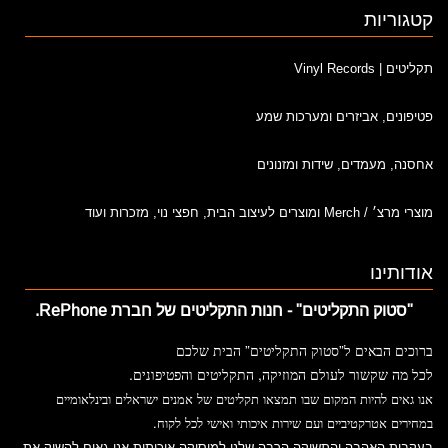
קטגוריות
תקליטים | Vinyl Records
פטיפונים, אביזרים ומערכות שמע
אחסנה, מעמדים, שידות ומזנונים
מוצרי מרצ׳ / Merch ומוצרים לעיצוב הבית, חפצי נוי, מזכרות ועוד
אודותינו
"סטוק התקליטים" - חנות התקליטים של חברת RePhone.
”
”
ברוכים
הבאים
ל
סטוק
התקליטים
הבית
שלכם
.
,
לכל
מה
שקשור
לעולם
המוזיקה
התקליטים
והפטיפונים
אנו
גאים
להיות
המקום
שבו
תמצאו
תקליטים
של
אמנים
ישראלים
ובינלאומיים
.
במחירים
אטרקטיביים
ועם
שירות
איכותי
ואישי
לכל
לקוח
בעקבות האהבה והתשוקה הרבה שלנו למוסיקה איכותית אנו גאים להשיק את